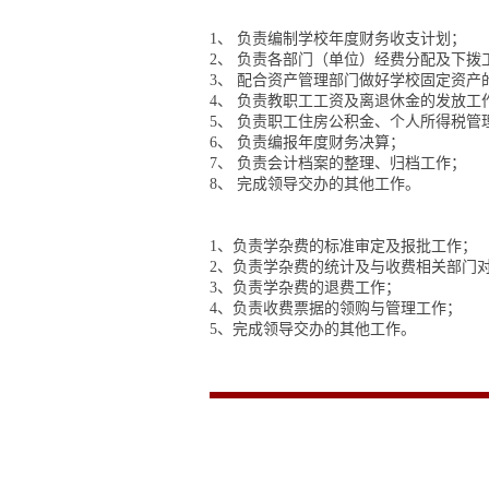
1
、
负责编制学校年度财务收支计划；
2
、
负责各部门（单位）经费分配及下拨
3
、
配合资产管理部门做好学校固定资产
4
、
负责教职工工资及离退休金的发放工
5
、
负责职工住房公积金、个人所得税管
6
、
负责编报年度财务决算；
7
、
负责会计档案的整理、归档工作；
8
、
完成领导交办的其他工作。
1
、
负责学杂费的标准审定及报批工作；
2
、
负责学杂费的统计及与收费相关部门
3
、
负责学杂费的退费工作；
4
、
负责收费票据的领购与管理工作；
5
、
完成领导交办的其他工作。